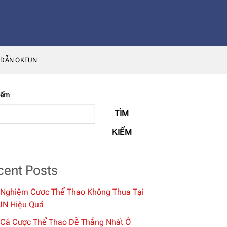
 DẪN OKFUN
iếm
TÌM
KIẾM
cent Posts
 Nghiệm Cược Thể Thao Không Thua Tại
N Hiệu Quả
Cá Cược Thể Thao Dễ Thắng Nhất Ở