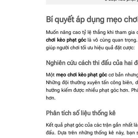
Bí quyết áp dụng mẹo chơi
Muốn nâng cao tỷ lệ thắng khi tham gia 
chơi kèo phạt góc
là vô cùng quan trọng
giúp người chơi tối ưu hiệu quả đặt cược:
Nghiên cứu cách thi đấu của hai đ
Một
mẹo chơi kèo phạt góc
cơ bản nhưng 
Những đội thường xuyên tấn công biên, d
hướng kiếm được nhiều phạt góc hơn. Phâ
hơn.
Phân tích số liệu thống kê
Kết quả phạt góc của các trận gần nhất là
đấu. Dựa trên những thống kê này, bạn