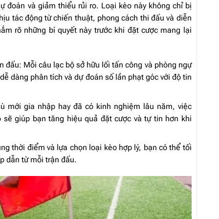
ự đoán và giảm thiểu rủi ro. Loại kèo này không chỉ bị
ịu tác động từ chiến thuật, phong cách thi đấu và diễn
 nắm rõ những bí quyết này trước khi đặt cược mang lại
n đấu: Mỗi câu lạc bộ sở hữu lối tấn công và phòng ngự
 dễ dàng phân tích và dự đoán số lần phạt góc với độ tin
Dù mới gia nhập hay đã có kinh nghiệm lâu năm, việc
 sẽ giúp bạn tăng hiệu quả đặt cược và tự tin hơn khi
ng thời điểm và lựa chọn loại kèo hợp lý, bạn có thể tối
p dẫn từ mỗi trận đấu.