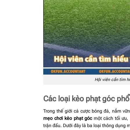
Hội viên cần tìm h
Các loại kèo phạt góc phổ
Trong thế giới cá cược bóng đá, nắm vữ
mẹo chơi kèo phạt góc
một cách tối ưu,
trận đấu. Dưới đây là ba loại thông dụng 