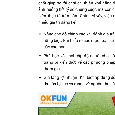
chốt giúp người chơi cải thiện khả năng d
ảnh hưởng bởi tỷ số chung cuộc mà còn ch
biến thực tế trên sân. Chính vì vậy, việc
nhiều giá trị đáng kể:
Nâng cao độ chính xác khi đánh giá trậ
riêng biệt. Khi hiểu rõ các mẹo, bạn sẽ
cậy cao hơn.
Phù hợp với mọi cấp độ người chơi: 
trang bị kiến thức về các phương pháp
tham gia.
Gia tăng lợi nhuận: Khi biết áp dụng đú
đa hóa lợi ích và mang về nguồn thu hấ