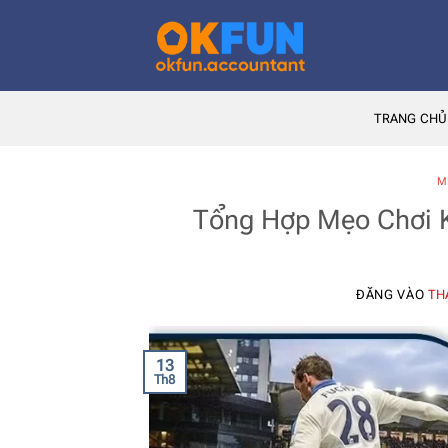
TRANG CHỦ
M
Tổng Hợp Mẹo Chơi K
ĐĂNG VÀO
TH
13
Th8