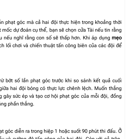
ần phạt góc mà cả hai đội thực hiện trong khoảng thời
t mốc dự đoán cụ thể, bạn sẽ chọn cửa Tài nếu tin rằng
u nếu nghĩ rằng con số sẽ thấp hơn. Khi áp dụng
mẹo
ch lối chơi và chiến thuật tấn công biên của các đội để
rừ bớt số lần phạt góc trước khi so sánh kết quả cuối
 giữa hai đội bóng có thực lực chênh lệch. Muốn thắng
g gây sức ép và tạo cơ hội phạt góc của mỗi đội, đồng
ăng phần thắng.
ạt góc diễn ra trong hiệp 1 hoặc suốt 90 phút thi đấu. Ở
ầu và cường độ tấn công của hai đội. Còn với cả trận,