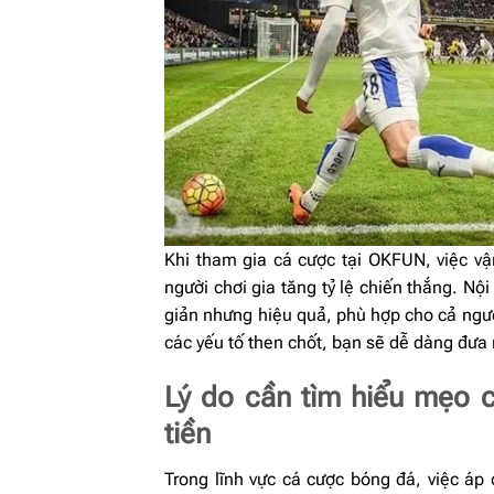
Khi tham gia cá cược tại OKFUN, việc v
người chơi gia tăng tỷ lệ chiến thắng. Nộ
giản nhưng hiệu quả, phù hợp cho cả ngườ
các yếu tố then chốt, bạn sẽ dễ dàng đưa 
Lý do cần tìm hiểu mẹo c
tiền
Trong lĩnh vực cá cược bóng đá, việc á