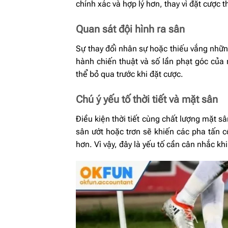
chính xác và hợp lý hơn, thay vì đặt cược 
Quan sát đội hình ra sân
Sự thay đổi nhân sự hoặc thiếu vắng nhữn
hành chiến thuật và số lần phạt góc của m
thể bỏ qua trước khi đặt cược.
Chú ý yếu tố thời tiết và mặt sân
Điều kiện thời tiết cùng chất lượng mặt sâ
sân ướt hoặc trơn sẽ khiến các pha tấn c
hơn. Vì vậy, đây là yếu tố cần cân nhắc khi