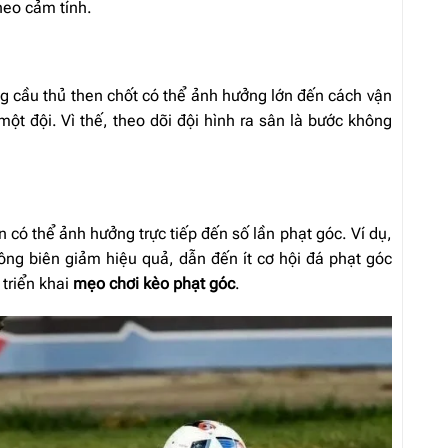
theo cảm tính.
g cầu thủ then chốt có thể ảnh hưởng lớn đến cách vận
ột đội. Vì thế, theo dõi đội hình ra sân là bước không
n có thể ảnh hưởng trực tiếp đến số lần phạt góc. Ví dụ,
ông biên giảm hiệu quả, dẫn đến ít cơ hội đá phạt góc
 triển khai
mẹo chơi kèo phạt góc
.