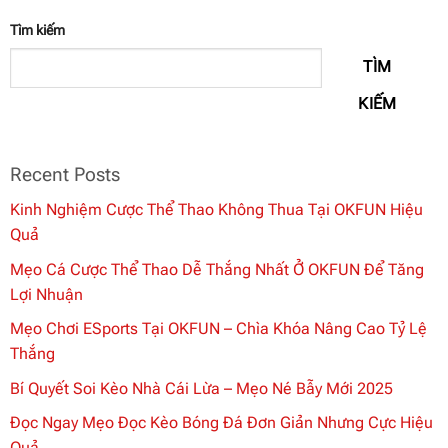
Tìm kiếm
TÌM
KIẾM
Recent Posts
Kinh Nghiệm Cược Thể Thao Không Thua Tại OKFUN Hiệu
Quả
Mẹo Cá Cược Thể Thao Dễ Thắng Nhất Ở OKFUN Để Tăng
Lợi Nhuận
Mẹo Chơi ESports Tại OKFUN – Chìa Khóa Nâng Cao Tỷ Lệ
Thắng
Bí Quyết Soi Kèo Nhà Cái Lừa – Mẹo Né Bẫy Mới 2025
Đọc Ngay Mẹo Đọc Kèo Bóng Đá Đơn Giản Nhưng Cực Hiệu
Quả