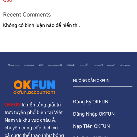
Recent Comments
Không có bình luận nào để hiển thị.
HƯỚNG DẪN OKFUN
Đăng Ký OKFUN
OKFUN
là nền tảng giải trí
trực tuyến phổ biến tại Việt
Đăng Nhập OKFUN
Nam và khu vực châu Á,
Nạp Tiền OKFUN
chuyên cung cấp dịch vụ
cá cược thể thao (như bóng